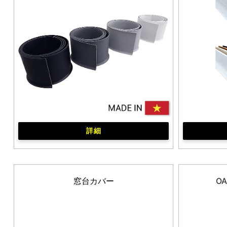
詳細
窓台カバー
OA