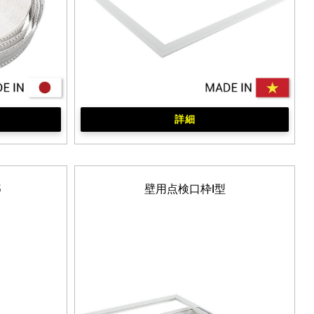
詳細
5
壁用点検口枠Ⅰ型