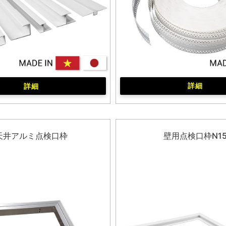
詳細
詳細
天井アルミ点検口枠
壁用点検口枠N1