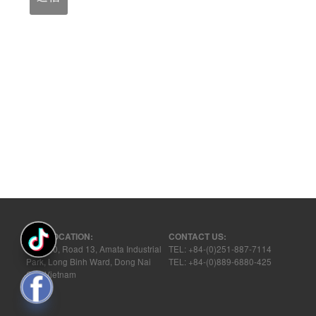
OUR LOCATION:
CONTACT US:
Plot 510, Road 13, Amata Industrial
TEL: +84-(0)251-887-7114
Park, Long Binh Ward, Dong Nai
TEL: +84-(0)889-6880-425
City, Vietnam