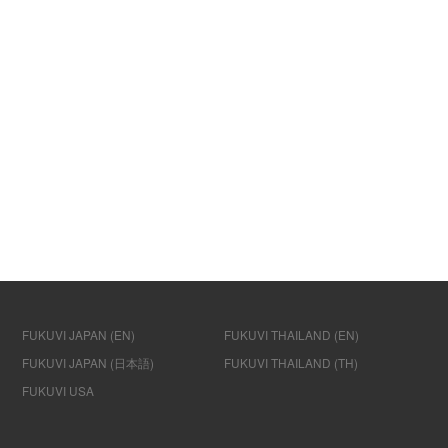
FUKUVI JAPAN (EN)
FUKUVI THAILAND (EN)
FUKUVI JAPAN (日本語)
FUKUVI THAILAND (TH)
FUKUVI USA