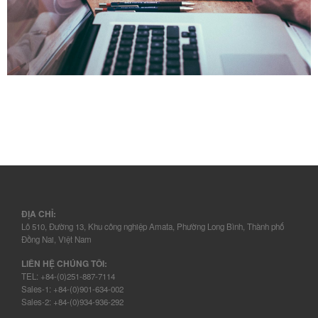
ĐỊA CHỈ:
Lô 510, Đường 13, Khu công nghiệp Amata, Phường Long Bình, Thành phố
Đồng Nai, Việt Nam
LIÊN HỆ CHÚNG TÔI:
TEL: +84-(0)251-887-7114
Sales-1: +84-(0)901-634-002
Sales-2: +84-(0)934-936-292